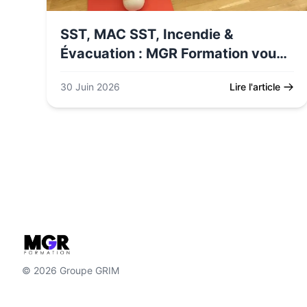
SST, MAC SST, Incendie &
Évacuation : MGR Formation vous
accompagne dans toutes vos
30 Juin 2026
Lire l'article
obligations de sécurité
© 2026 Groupe GRIM