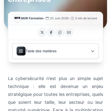
•
•
MGR Formation
30 Juin 2026
3 min de lecture
Table des matières
Pourquoi la cybersécurité est-elle devenue
incontournable ?
La cybersécurité n’est plus un simple sujet
technique : elle est devenue un enjeu
Former les collaborateurs permet :
stratégique pour toutes les entreprises, quels
que soient leur taille, leur secteur ou leur
Une formation en cybersécurité vous aide à :
maturité numérique. Face à la multiplication